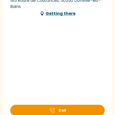
185 Route de Coutances, 50350 Donville-les-
Bains
Getting there
Call