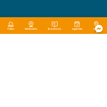
Tides
Webcams
Brochures
Agenda
Map