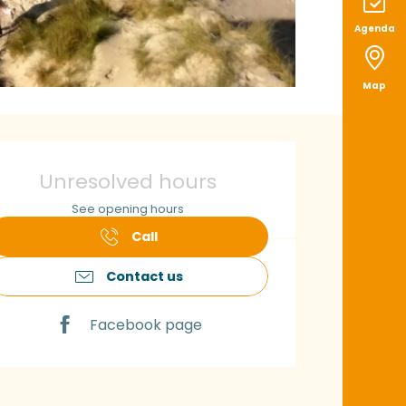
Agenda
Map
pening hours & con
Unresolved hours
See opening hours
Call
Contact us
Facebook page