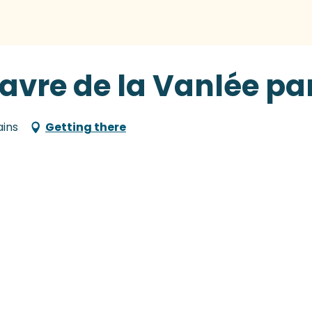
vre de la Vanlée par
ains
Getting there