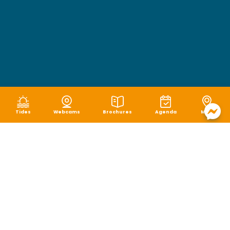
Tides
Webcams
Brochures
Agenda
Map