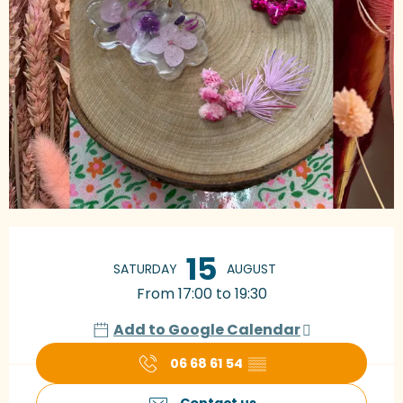
Opening hours & contact details
15
SATURDAY
AUGUST
From 17:00 to 19:30
Add to Google Calendar
06 68 61 54
▒▒
Contact us