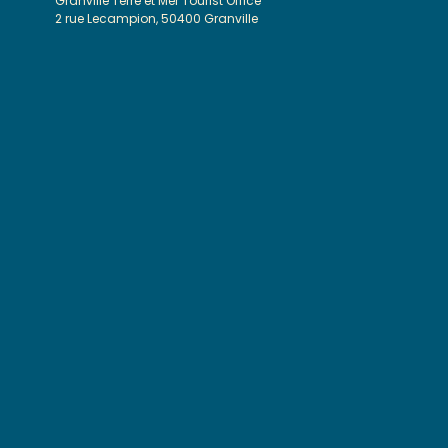
Granville Terre et Mer Tourist Office
2 rue Lecampion, 50400 Granville