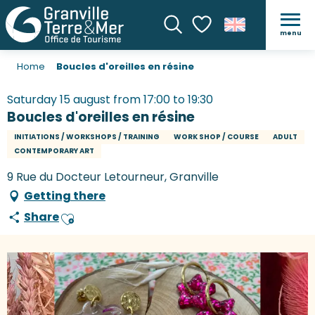
menu
Search
Voir les favoris
Home
Boucles d'oreilles en résine
Saturday 15 august from 17:00 to 19:30
Boucles d'oreilles en résine
INITIATIONS / WORKSHOPS / TRAINING
WORK SHOP / COURSE
ADULT
CONTEMPORARY ART
9 Rue du Docteur Letourneur, Granville
Getting there
Share
Ajouter aux favoris