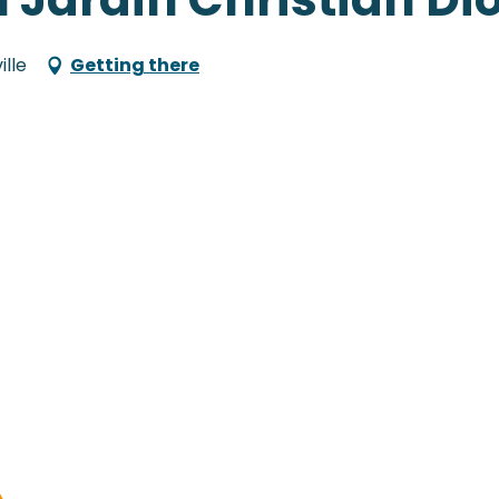
ille
Getting there