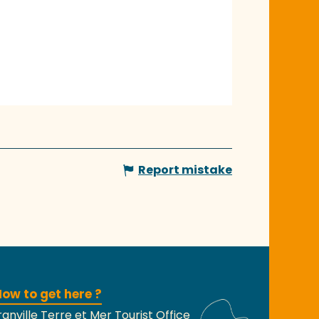
Report mistake
ow to get here ?
anville Terre et Mer Tourist Office