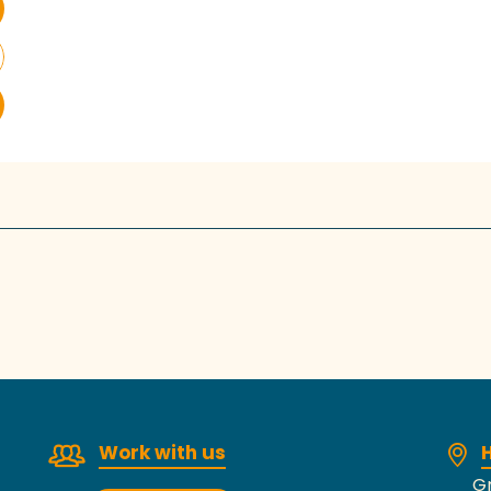
Work with us
H
Gr