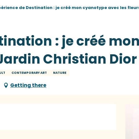
érience de Destination : je créé mon cyanotype avec les fleurs
tination : je créé m
 Jardin Christian Dior
ULT
CONTEMPORARY ART
NATURE
Getting there