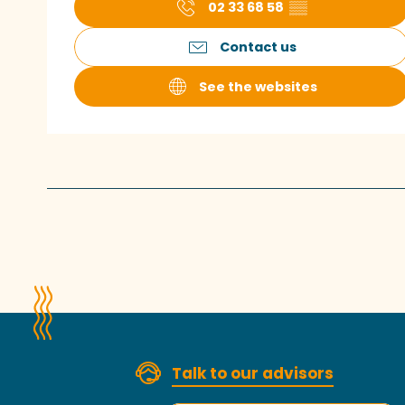
02 33 68 58
▒▒
Contact us
See the websites
Talk to our advisors