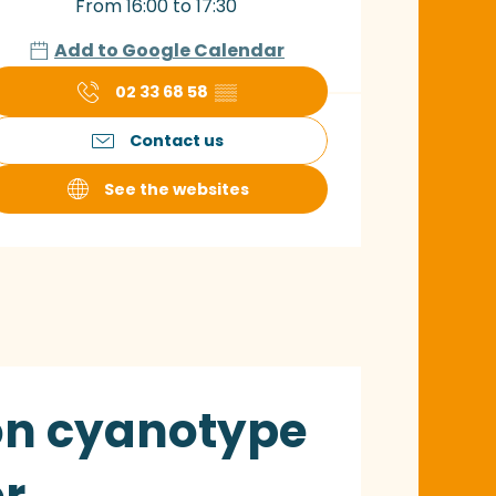
From 16:00 to 17:30
Add to Google Calendar
02 33 68 58
▒▒
Contact us
See the websites
mon cyanotype
or