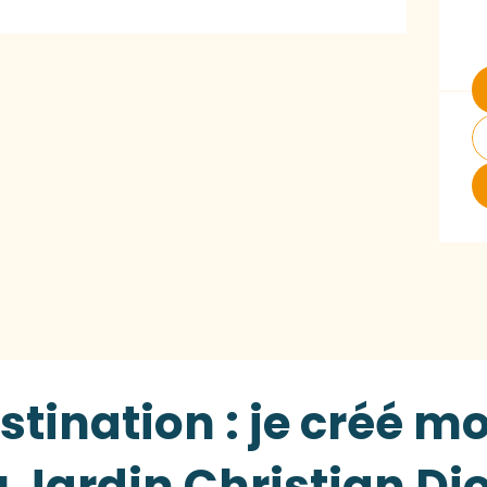
stination : je créé 
u Jardin Christian Di