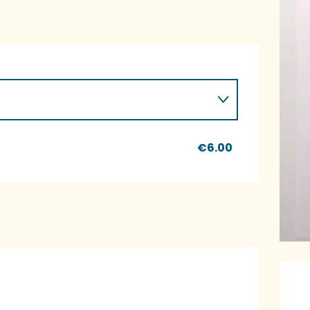
€6.00
O