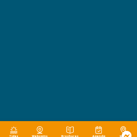
Tides
Webcams
Brochures
Agenda
Map