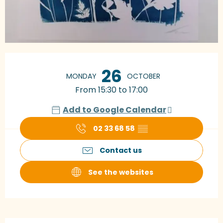
Opening hours & contact details
26
MONDAY
OCTOBER
From 15:30 to 17:00
Add to Google Calendar
02 33 68 58
▒▒
Contact us
See the websites