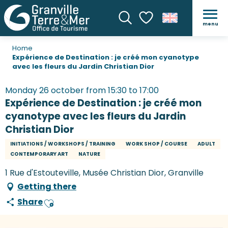
menu
Search
Voir les favoris
Home
Expérience de Destination : je créé mon cyanotype
avec les fleurs du Jardin Christian Dior
Monday 26 october from 15:30 to 17:00
Expérience de Destination : je créé mon
cyanotype avec les fleurs du Jardin
Christian Dior
INITIATIONS / WORKSHOPS / TRAINING
WORK SHOP / COURSE
ADULT
CONTEMPORARY ART
NATURE
1 Rue d'Estouteville, Musée Christian Dior, Granville
Getting there
Share
Ajouter aux favoris