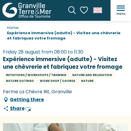
menu
Search
Voir les favoris
Home
Expérience immersive (adulte) - Visitez une chèvrerie
et fabriquez votre fromage
Friday 28 august from 08:00 to 11:30
Expérience immersive (adulte) - Visitez
une chèvrerie et fabriquez votre fromage
INITIATIONS / WORKSHOPS / TRAINING
NATURE AND RELAXATION
NATURE OUTINGS
WORK SHOP / COURSE
NATURE
Ferme La Chèvre Rit, Granville
Getting there
Share
Ajouter aux favoris