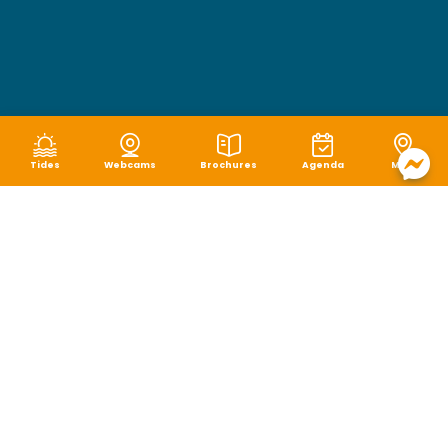
Tides
Webcams
Brochures
Agenda
Map