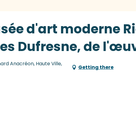
usée d'art moderne R
es Dufresne, de l'œu
rd Anacréon, Haute Ville,
Getting there