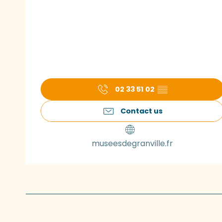
02 33 51 02
▒▒
Contact us
museesdegranville.fr