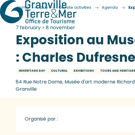
Home
Stay
On-site activities
Agenda
Ex
7 february > 8 november
Exposition au Mu
: Charles Dufresne
INHERITAGE DAY
CULTURAL
EXHIBITIONS
TOURS AND HERITAG
84 Rue Notre Dame, Musée d'art moderne Richard 
Granville
Organisé par :