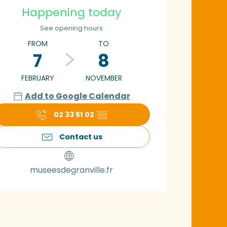
pening hours & con
Happening today
See opening hours
FROM
TO
7
8
FEBRUARY
NOVEMBER
Add to Google Calendar
02 33 51 02
▒▒
Contact us
museesdegranville.fr