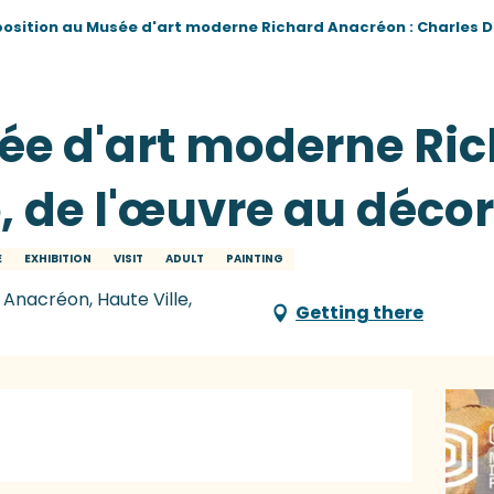
position au Musée d'art moderne Richard Anacréon : Charles D
sée d'art moderne Ri
, de l'œuvre au décor
E
EXHIBITION
VISIT
ADULT
PAINTING
Anacréon, Haute Ville,
Getting there