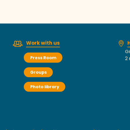
Work with us
H
Gr
Press Room
2 
Groups
Photo library