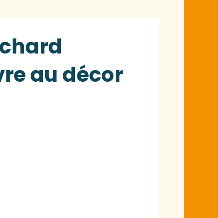
ichard
vre au décor