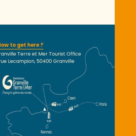
ow to get here ?
anville Terre et Mer Tourist Office
rue Lecampion, 50400 Granville