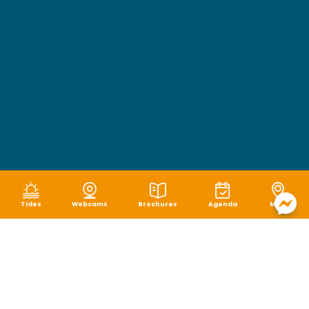
Tides
Webcams
Brochures
Agenda
Map