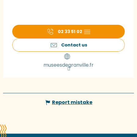
02 33 51 02
▒▒
Contact us
museesdegranville.fr
Report mistake