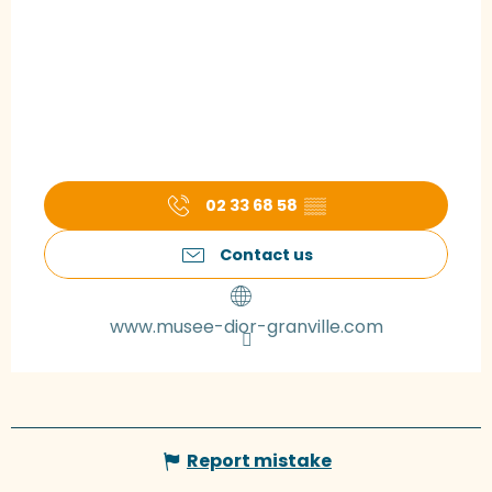
02 33 68 58
▒▒
Contact us
www.musee-dior-granville.com
Report mistake