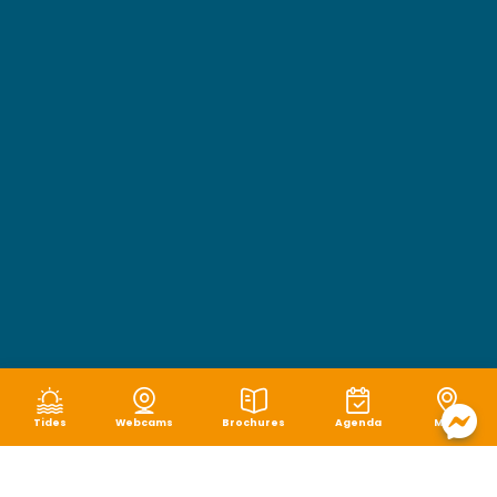
Tides
Webcams
Brochures
Agenda
Map