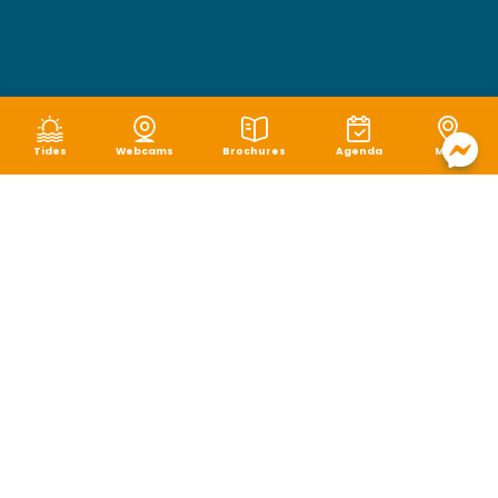
Tides
Webcams
Brochures
Agenda
Map