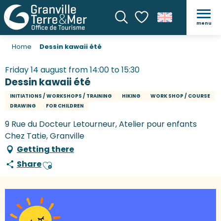
menu
Search
Voir les favoris
Home
Dessin kawaii été
Friday 14 august from 14:00 to 15:30
Dessin kawaii été
INITIATIONS / WORKSHOPS / TRAINING
HIKING
WORK SHOP / COURSE
DRAWING
FOR CHILDREN
9 Rue du Docteur Letourneur, Atelier pour enfants
Chez Tatie, Granville
Getting there
Share
Ajouter aux favoris