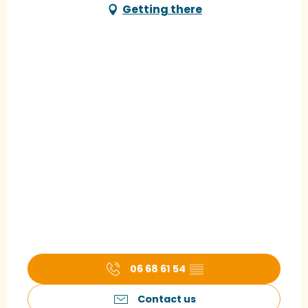
Getting there
06 68 61 54
▒▒
Contact us